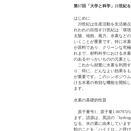
第17回「大学と科学」21世
はじめに
20世紀は生産活動を生活拠点
れわれの目指す21世紀は「環
太陽、地熱、風力、水素などの
いくことが重要です。特に水素
が原料であり、クリーンな究極
れまで、材料科学における水素
のあるやっかいものの元素とし
これから頻繁に水素を利用す
り、特に、どんなよい効果をも
が重要です。このシンポジウム
ける水素の有効な機能を開拓し
ます。
水素の基礎的性質
原子番号1、原子量1.0079
ます。語源は、英語の「hydrog
なる、水の素に由来しています
蛇のことを「ハイドロ」と呼び