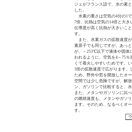
ジェがフランス語で、水の素とい
した。
水素の重さは空気の4分の1で
7倍、比熱は空気の14倍と大
伝導度が高く比熱が大きいこと
す。
また、水素ガスの拡散速度が
素原子でも同じですが、あっと
が、－253℃以下で液体や固
われるように、空気を4～75
くて着火しやすいためです。い
3倍の拡散速度で広がります。
ため、野外や窓を開放したオー
空間では少し危険ですが、解放
ン、ガソリンで比較すると、水
また、メタンやガソリンに比べ
の燃焼速度も、メタンやガソリ
ます。そのため、なるべくオー
す。