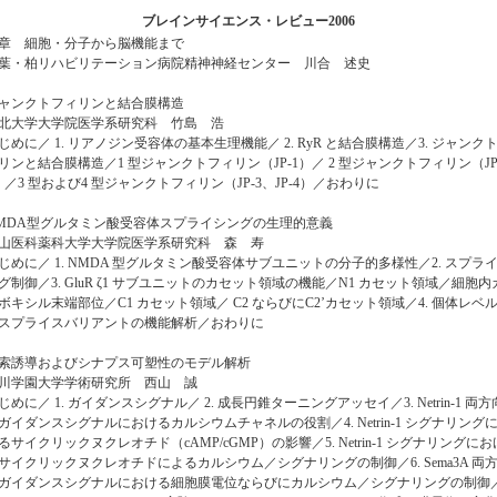
ブレインサイエンス・レビュー2006
章 細胞・分子から脳機能まで
葉・柏リハビリテーション病院精神神経センター 川合 述史
ャンクトフィリンと結合膜構造
北大学大学院医学系研究科 竹島 浩
じめに／ 1. リアノジン受容体の基本生理機能／ 2. RyR と結合膜構造／3. ジャンク
リンと結合膜構造／1 型ジャンクトフィリン（JP-1）／ 2 型ジャンクトフィリン（JP
）／3 型および4 型ジャンクトフィリン（JP-3、JP-4）／おわりに
MDA型グルタミン酸受容体スプライシングの生理的意義
山医科薬科大学大学院医学系研究科 森 寿
じめに／ 1. NMDA 型グルタミン酸受容体サブユニットの分子的多様性／2. スプラ
グ制御／3. GluR ζ1 サブユニットのカセット領域の機能／N1 カセット領域／細胞内
ボキシル末端部位／C1 カセット領域／ C2 ならびにC2’カセット領域／4. 個体レベ
スプライスバリアントの機能解析／おわりに
索誘導およびシナプス可塑性のモデル解析
川学園大学学術研究所 西山 誠
じめに／ 1. ガイダンスシグナル／ 2. 成長円錐ターニングアッセイ／3. Netrin-1 両方
ガイダンスシグナルにおけるカルシウムチャネルの役割／4. Netrin-1 シグナリング
るサイクリックヌクレオチド（cAMP/cGMP）の影響／5. Netrin-1 シグナリングにお
サイクリックヌクレオチドによるカルシウム／シグナリングの制御／6. Sema3A 両
ガイダンスシグナルにおける細胞膜電位ならびにカルシウム／シグナリングの制御