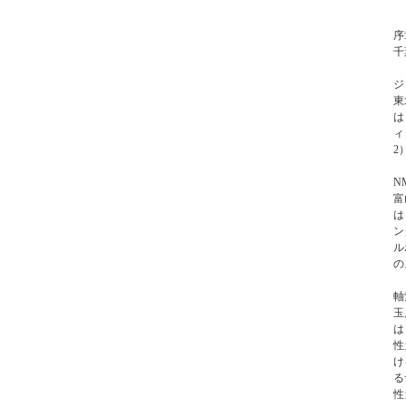
序
千
ジ
東
は
ィ
2
N
富
は
ン
ル
の
軸
玉
は
性
け
る
性