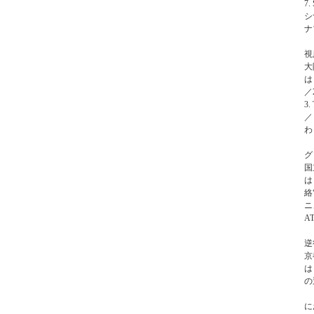
7
シ
ナ
視
大
は
／
3.
／
わ
グ
国
は
絡
ニ
A
逆
京
は
の
に