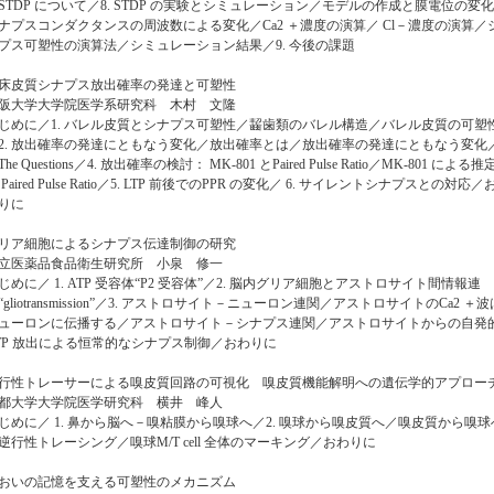
. STDP について／8. STDP の実験とシミュレーション／モデルの作成と膜電位の変
ナプスコンダクタンスの周波数による変化／Ca2 ＋濃度の演算／ Cl－濃度の演算／
プス可塑性の演算法／シミュレーション結果／9. 今後の課題
床皮質シナプス放出確率の発達と可塑性
阪大学大学院医学系研究科 木村 文隆
じめに／1. バレル皮質とシナプス可塑性／齧歯類のバレル構造／バレル皮質の可塑
2. 放出確率の発達にともなう変化／放出確率とは／放出確率の発達にともなう変化
 The Questions／4. 放出確率の検討： MK-801 とPaired Pulse Ratio／MK-801 による推
 Paired Pulse Ratio／5. LTP 前後でのPPR の変化／ 6. サイレントシナプスとの対応／
りに
リア細胞によるシナプス伝達制御の研究
立医薬品食品衛生研究所 小泉 修一
じめに／ 1. ATP 受容体“P2 受容体”／2. 脳内グリア細胞とアストロサイト間情報連
“gliotransmission”／3. アストロサイト－ニューロン連関／アストロサイトのCa2 ＋波
ューロンに伝播する／アストロサイト－シナプス連関／アストロサイトからの自発
TP 放出による恒常的なシナプス制御／おわりに
行性トレーサーによる嗅皮質回路の可視化 嗅皮質機能解明への遺伝学的アプロー
都大学大学院医学研究科 横井 峰人
じめに／ 1. 鼻から脳へ－嗅粘膜から嗅球へ／2. 嗅球から嗅皮質へ／嗅皮質から嗅球
逆行性トレーシング／嗅球M/T cell 全体のマーキング／おわりに
おいの記憶を支える可塑性のメカニズム