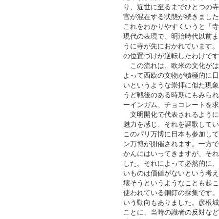
り、近世に至るまでひとつの寺
官が混在する状態が続きました
これをわかりやすくいうと「寺
現代の表現で、明治時代以前ま
うに寺が先におかれています。
の位置づけが逆転したわけです
この流れは、欧米の文化がは
よって西欧の文物が積極的に日
いというような崇拝に似た現象
うど戦後のある時期にもみられ
ーインガム、チョコレートを求
文明開化で代表されるように
魅力を感じ、それを謳歌してい
このパリ万博に日本も参加してい
ン万博が開催されます。一方で
かんにはいってきますが、それ
した。それによって必然的に、
いものは価値がないという考え
壊そうというようなことも起こ
使われている銅釘の採集です。
いう動向もありました。彦根城
ことに、当時の識者の反対など